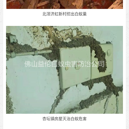
北滘济虹新村挖出白蚁巢
杏坛镇房屋灭治白蚁危害