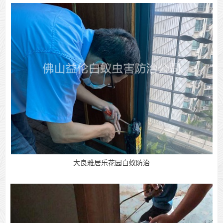
大良雅居乐花园白蚁防治