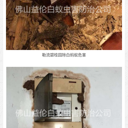
勒流碧桂园除白蚂蚁危害