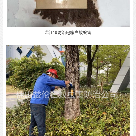
龙江镇防治电箱白蚁蚁害