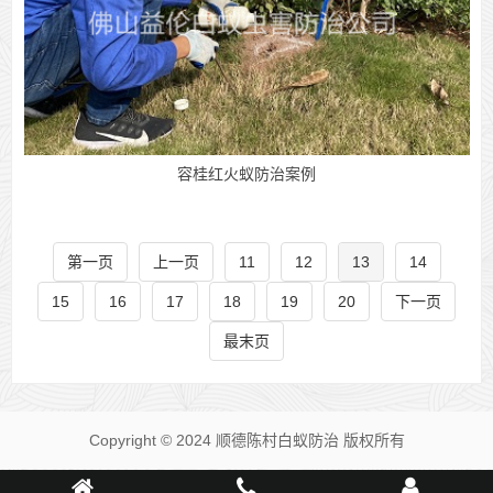
容桂红火蚁防治案例
第一页
上一页
11
12
13
14
15
16
17
18
19
20
下一页
最末页
Copyright © 2024 顺德陈村白蚁防治 版权所有