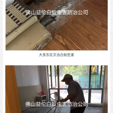
大良东区灭治白蚁危害