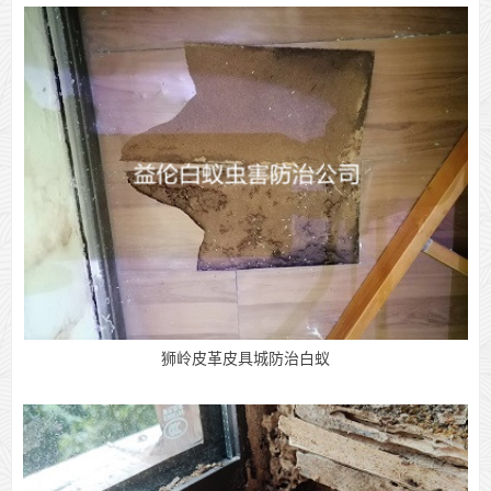
狮岭皮革皮具城防治白蚁