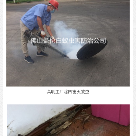
高明工厂除四害灭蚊虫