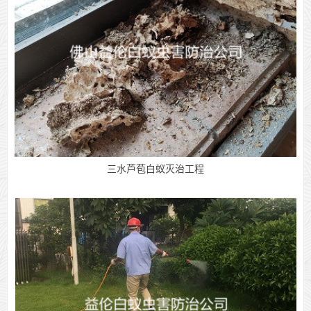
三水芦苞白蚁灭治工程