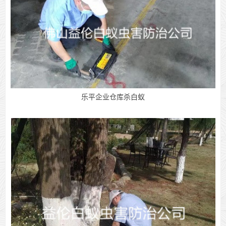
乐平企业仓库杀白蚁