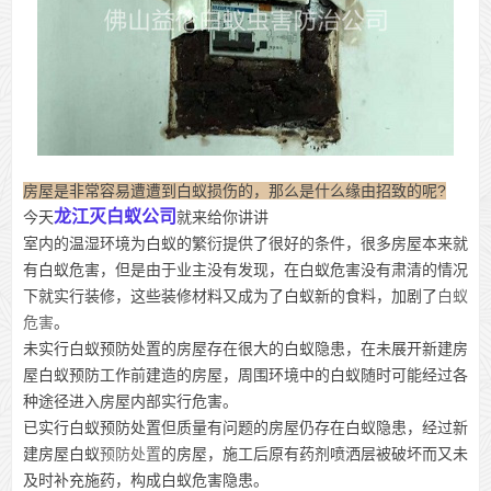
房屋是非常容易遭遭到白蚁损伤的，那么是什么缘由招致的呢?
龙江灭白蚁公司
今天
就来给你讲讲
室内的温湿环境为白蚁的繁衍提供了很好的条件，很多房屋本来就
有白蚁危害，但是由于业主没有发现，在白蚁危害没有肃清的情况
下就实行装修，这些装修材料又成为了白蚁新的食料，加剧了
白蚁
危害
。
未实行白蚁预防处置的房屋存在很大的白蚁隐患，在未展开新建房
屋白蚁预防工作前建造的房屋，周围环境中的白蚁随时可能经过各
种途径进入房屋内部实行危害。
已实行白蚁预防处置但质量有问题的房屋仍存在白蚁隐患，经过新
建房屋白蚁
预防处置
的房屋，施工后原有药剂喷洒层被破坏而又未
及时补充施药，构成白蚁危害隐患。