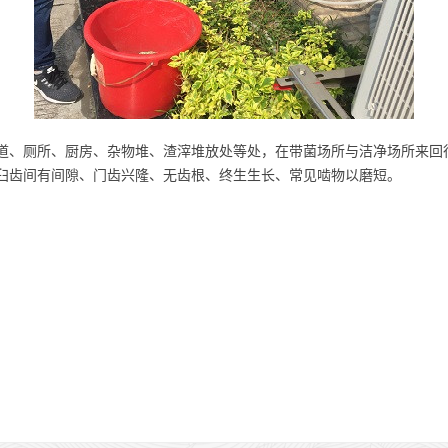
道、厕所、厨房、杂物堆、渣滓堆放处等处，在带菌场所与洁净场所来回
臼齿间有间隙、门齿兴隆、无齿根、终生生长、常见啮物以磨短。