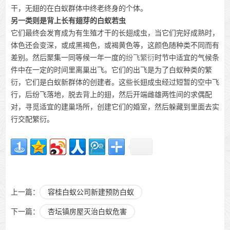
干，无翅的在白蚁群体中终老终身的个体。
另一类则是背上长有翅芽的白蚁若虫
它们最终会发育成为有生殖才干的长翅成虫，当它们完好成熟时，
体色还会变深，或成黑褐色，或褐黄色等，这颜色随种类不同而有
差别。然后聚集一同等候一年一度的
纷飞繁衍
时节中适宜的气候条
件中在一定的时间里离巢出飞。它们的出飞是为了白蚁种类的繁
衍，它们是白蚁新群体的创建者。这些长翅成虫经过短暂的空中飞
行，后纷飞落地，脱去背上的翅，然后开端雌雄两性间的求偶配
对，寻觅适宜的建巢场所，创建它们的婚室，然后躲藏到里面去实
行交配繁衍。
上一篇：
容桂白蚁公司新建预防白蚁
下一篇：
杏坛镇房屋灭治白蚁危害