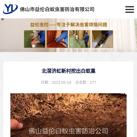
北滘济虹新村挖出白蚁巢
日期：2023-05-19
点击数：
277