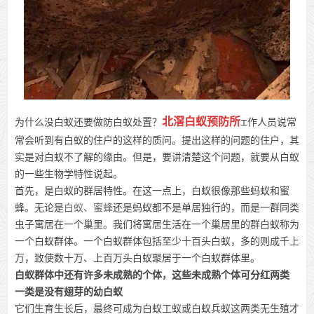
北滘白蚁预防所
为什么没白蚁还要做防白蚁处置？
作人员说常
工
常会听到有白蚁的住户的这样的质问。提出这样的问题的住户，其
实是对白蚁不了解的缘由。但是，要讲清楚这个问题，就要从白蚁
的一些生物学特性说起。
首先，是白蚁的群居特性。在这一点上，白蚁很像那些蚂蚁和蜜
蜂。无论是
白蚁、蜜蜂
还是蚂蚁都不是单居独行的，而是一群同类
虫子寓居在一个巢里。我们将寓居生活在一个巢居里的群白蚁称为
一个白蚁群体。一个白蚁群体包括至少十百头白蚁，多的则成千上
万，致使数十万、上百万头白蚁聚居于一个白蚁群体里。
白蚁群体中还有许多未成熟的个体，这些未成熟个体可分红两类
一类是没有翅芽的幼白蚁
它们生育生长后，最终可成为白蚁工蚁或白蚁兵蚁这两类无生殖才